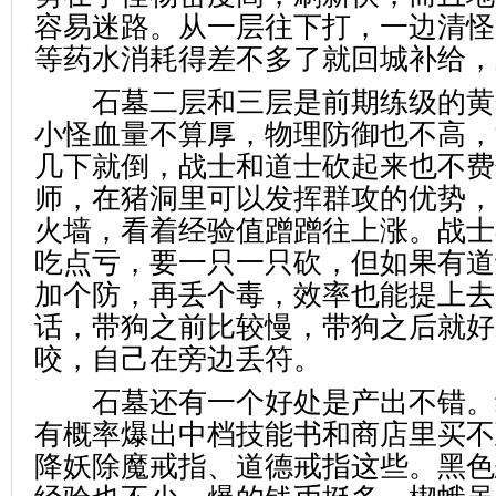
容易迷路。从一层往下打，一边清怪
等药水消耗得差不多了就回城补给，
石墓二层和三层是前期练级的黄
小怪血量不算厚，物理防御也不高，
几下就倒，战士和道士砍起来也不费
师，在猪洞里可以发挥群攻的优势，
火墙，看着经验值蹭蹭往上涨。战士
吃点亏，要一只一只砍，但如果有道
加个防，再丢个毒，效率也能提上去
话，带狗之前比较慢，带狗之后就好
咬，自己在旁边丢符。
石墓还有一个好处是产出不错。
有概率爆出中档技能书和商店里买不
降妖除魔戒指、道德戒指这些。黑色