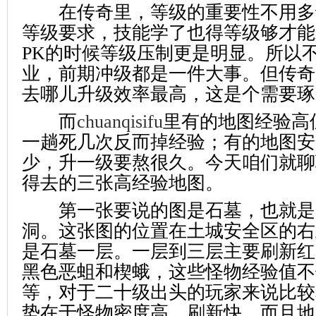
在传奇里，等级的重要性不用多
等级要求，技能学了也得等级够才能
PK的时候等级压制更是明显。所以
业，前期冲级都是一件大事。但传奇
去哪儿升级效率最高，这是个需要琢
而
chuanqisifu
里有的地图经验高
一趟死几次反而掉经验；有的地图安
少，升一级要熬很久。今天咱们就聊
得去的三张高经验地图。
第一张要说的图是石墓，也就是
洞。这张图的位置在土城安全区的右
是石墓一层。一层到三层主要刷新红
黑色恶蛆和楔蛾，这些怪物经验值不
等，对于二十级出头的玩家来说比较
势在于怪物密度高，刷新快，而且地