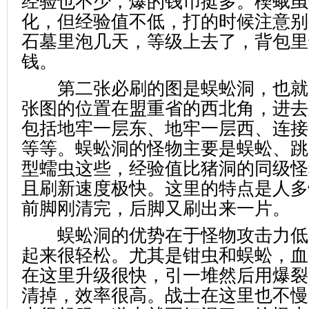
经验也不少，爆的钱币挺多。楔蛾虽
化，但经验值不低，打的时候注意别
石墓里泡几天，等级上去了，背包里
钱。
第二张必刷的图是蜈蚣洞，也就
张图的位置在盟重省的西北角，进去
包括地牢一层东、地牢一层西、连接
等等。蜈蚣洞的怪物主要是蜈蚣、跳
型蠕虫这些，经验值比猪洞的同级怪
且刷新速度极快。这里的特点是人多
前脚刚清完，后脚又刷出来一片。
蜈蚣洞的优势在于怪物攻击力低
起来很轻松。尤其是钳虫和蜈蚣，血
在这里升级很快，引一堆然后用爆裂
清掉，效率很高。战士在这里也不慢