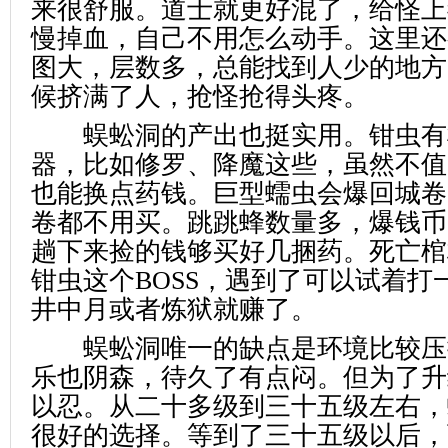
来很舒服。道士就更好混了，给怪上
慢掉血，自己不用怎么动手。这里还
图大，层数多，总能找到人少的地方
候挤满了人，抢怪抢得头疼。
蜈蚣洞的产出也挺实用。钳虫有
器，比如修罗、降魔这些，虽然不值
也能换点药钱。巨型蠕虫会爆回城卷
卷都不用买。跳跳蜂数量多，爆钱币
趟下来捡的钱够买好几捆药。死亡棺
钳虫这个BOSS，遇到了可以试着打
井中月或者炼狱就赚了。
蜈蚣洞唯一的缺点是环境比较压
乐也阴森，待久了有点闷。但为了升
以忍。从二十多级到三十五级左右，
很好的选择。等到了三十五级以后，